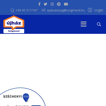
Login
+36 92 511747
epitoanyag@szigment.hu
Professzionális
dizájn
vibráló
elegancia