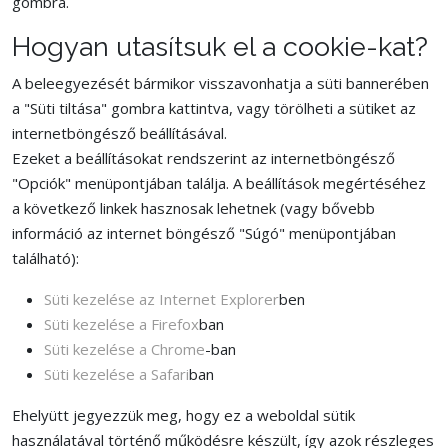
gombra.
Hogyan utasítsuk el a cookie-kat?
A beleegyezését bármikor visszavonhatja a süti bannerében
a "Süti tiltása" gombra kattintva, vagy törölheti a sütiket az
internetböngésző beállításával.
Ezeket a beállításokat rendszerint az internetböngésző
"Opciók" menüpontjában találja. A beállítások megértéséhez
a következő linkek hasznosak lehetnek (vagy bővebb
információ az internet böngésző "Súgó" menüpontjában
található):
Süti kezelése az Internet Explorer
ben
Süti kezelése a Firefox
ban
Süti kezelése a Chrome
-ban
Süti kezelése a Safari
ban
Ehelyütt jegyezzük meg, hogy ez a weboldal sütik
használatával történő működésre készült, így azok részleges