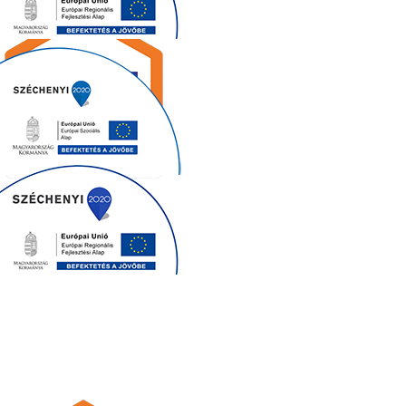
Falazó anyagok
nagy
választékban