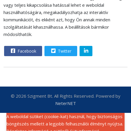
vagy teljes kikapcsolása hatással lehet e weboldal
használhatóságára, megakadályozhatja az interaktív
kommunikációt, és ekként azt, hogy Ön annak minden
szolgáltatását kihasználhassa. A beállítások bármikor
módosíthatók.
Facebook
Twitter
© 2026 Szigment Bt. All Rights Reserved. Powered by
NeterNET
A weboldal sütiket (cookie-kat) használ, hogy biztonságos
böngészés mellett a legjobb felhasználói élményt nyújtsa.