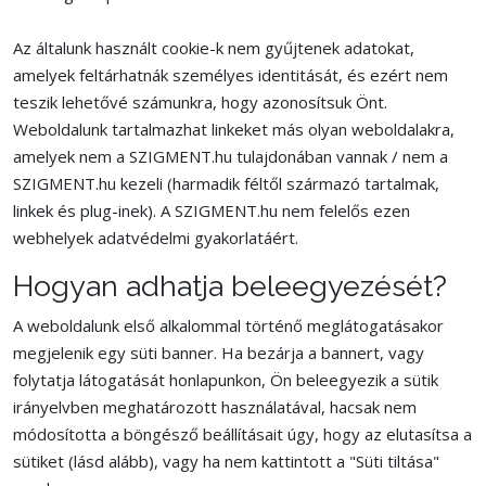
Az általunk használt cookie-k nem gyűjtenek adatokat,
amelyek feltárhatnák személyes identitását, és ezért nem
teszik lehetővé számunkra, hogy azonosítsuk Önt.
Weboldalunk tartalmazhat linkeket más olyan weboldalakra,
amelyek nem a SZIGMENT.hu tulajdonában vannak / nem a
SZIGMENT.hu kezeli (harmadik féltől származó tartalmak,
linkek és plug-inek). A SZIGMENT.hu nem felelős ezen
webhelyek adatvédelmi gyakorlatáért.
Hogyan adhatja beleegyezését?
A weboldalunk első alkalommal történő meglátogatásakor
megjelenik egy süti banner. Ha bezárja a bannert, vagy
folytatja látogatását honlapunkon, Ön beleegyezik a sütik
irányelvben meghatározott használatával, hacsak nem
módosította a böngésző beállításait úgy, hogy az elutasítsa a
sütiket (lásd alább), vagy ha nem kattintott a "Süti tiltása"