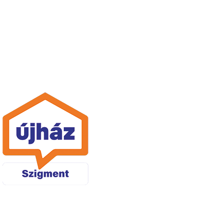
minden
mennyiségben