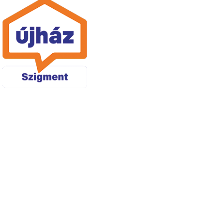
Térkövek és
burkolatok
széles