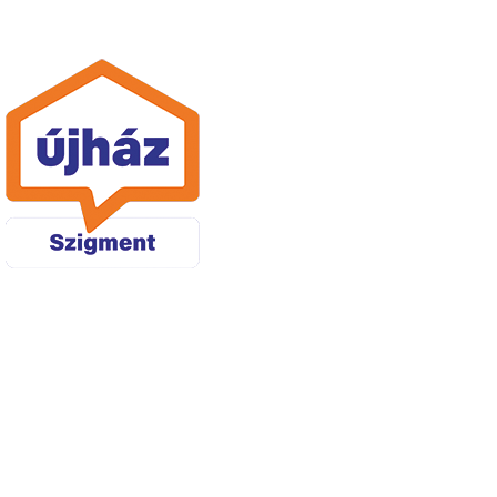
választékban
Vezető
tetőcserép
márkák