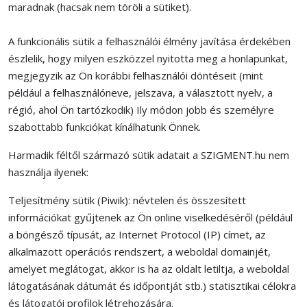
maradnak (hacsak nem töröli a sütiket).
A funkcionális sütik a felhasználói élmény javítása érdekében
észlelik, hogy milyen eszközzel nyitotta meg a honlapunkat,
megjegyzik az Ön korábbi felhasználói döntéseit (mint
például a felhasználóneve, jelszava, a választott nyelv, a
régió, ahol Ön tartózkodik) Ily módon jobb és személyre
szabottabb funkciókat kínálhatunk Önnek.
Harmadik féltől származó sütik adatait a SZIGMENT.hu nem
használja ilyenek:
Teljesítmény sütik (Piwik): névtelen és összesített
információkat gyűjtenek az Ön online viselkedéséről (például
a böngésző típusát, az Internet Protocol (IP) címet, az
alkalmazott operációs rendszert, a weboldal domainjét,
amelyet meglátogat, akkor is ha az oldalt letiltja, a weboldal
látogatásának dátumát és időpontját stb.) statisztikai célokra
és látogatói profilok létrehozására.